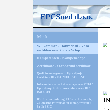
EPCSued d.o.o.
Menü
Willkommen / Dobrodošli - Vaša
sertifikaciona kuća u Srbiji
Kompetenzen - Kompenzacije
Obj
Zertifikate - Standardni sertifikati
Qualitätsmanagement / Upravljanje
kvalitetom DIN ISO 9001, IATF 16949
Informationssicherheitsmanagement 27001 /
Upravljanje bezbednošću informacija DIN
ISO 27001
I
BSI Kritisverordnung, IT Sicherheitsgesetz,
Zusätzliche Prüfverfahrenskompetenz für §
8a (3) BSIG