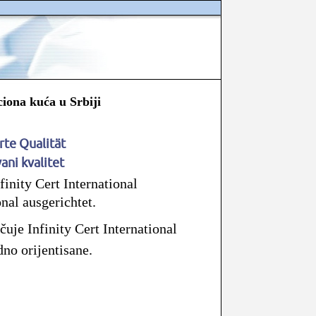
iona kuća u Srbiji
für zertifizierte Qualität
rtifikovani kvalitet
ity Cert International
onal ausgerichtet.
uje Infinity Cert International
no orijentisane.