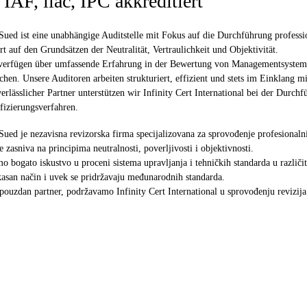
t IAF, ilac, IPC akkreditiert
ued ist eine unabhängige Auditstelle mit Fokus auf die Durchführung professi
rt auf den Grundsätzen der Neutralität, Vertraulichkeit und Objektivität.
verfügen über umfassende Erfahrung in der Bewertung von Managementsystemen
chen. Unsere Auditoren arbeiten strukturiert, effizient und stets im Einklang m
verlässlicher Partner unterstützen wir Infinity Cert International bei der Dur
ifizierungsverfahren.
ued je nezavisna revizorska firma specijalizovana za sprovođenje profesionalni
e zasniva na principima neutralnosti, poverljivosti i objektivnosti.
o bogato iskustvo u proceni sistema upravljanja i tehničkih standarda u različit
ikasan način i uvek se pridržavaju međunarodnih standarda.
pouzdan partner, podržavamo Infinity Cert International u sprovođenju revizija k