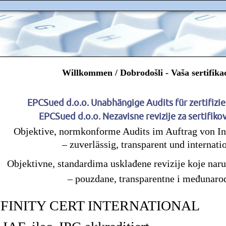
Willkommen / Dobrodošli - Vaša sertifikac
EPCSued d.o.o. Unabhängige Audits 
EPCSued d.o.o. Nezavisne revizije za se
ektive, normkonforme Audits im Auftrag von Infin
– zuverlässig, transparent und internati
Objektivne, standardima usklađene revizije koje naruč
– pouzdane, transparentne i međunarod
NFINITY CERT INTERNATIONAL