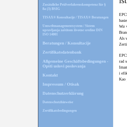
is
Zusätzliche Prüfverfahrenskompetenz für §
8a (3) BSIG
EPCS
TISAX® Konsultacije / TISAX® Beratungen
basie
Umweltmanagementsystem / Sistem
Wir 
upravljanja zaštitom životne sredine DIN
Bran
ISO 14001
Als 
Beratungen / Konsultacije
Zert
Zertifikatsdatenbank
EPCS
Allgemeine Geschäftsbedingungen -
rad s
Opšti uslovi poslovanja
Imam
i ef
Kontakt
Kao 
Impressum / Otisak
Datenschutzerklärung
Datenschutzhinweise
Zertifikatsbedingungen