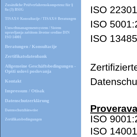
Zusätzliche Prüfverfahrenskompetenz für §
ISO 22301
8a (3) BSIG
TISAX® Konsultacije / TISAX® Beratungen
ISO 5001:
Umweltmanagementsystem / Sistem
upravljanja zaštitom životne sredine DIN
ISO 13485
ISO 14001
Beratungen / Konsultacije
Zertifikatsdatenbank
Zertifiziert
Allgemeine Geschäftsbedingungen -
Opšti uslovi poslovanja
Datensch
Kontakt
Impressum / Otisak
Datenschutzerklärung
Proverava
Datenschutzhinweise
Zertifikatsbedingungen
ISO 14001