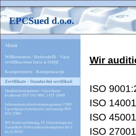
EPCSued d.o.o.
Menü
Willkommen / Dobrodošli - Vaša
Wir audit
sertifikaciona kuća u Srbiji
Kompetenzen - Kompenzacije
Zertifikate - Standardni sertifikati
ISO 9001:
Qualitätsmanagement / Upravljanje
kvalitetom DIN ISO 9001, IATF 16949
ISO 14001
Informationssicherheitsmanagement 27001 /
Upravljanje bezbednošću informacija DIN
ISO 27001
ISO 45001
BSI Kritisverordnung, IT Sicherheitsgesetz,
Zusätzliche Prüfverfahrenskompetenz für §
ISO 27001
8a (3) BSIG